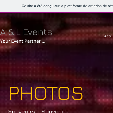
Ce site a été conçu sur la plateforme de création de sit
A & L Events
Accue
Your Event Partner ...
PHOTOS
Souvenirs ... Souvenirs ...